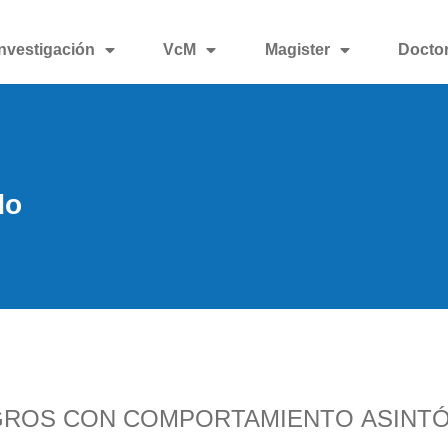
Investigación
VcM
Magister
Docto
do
GROS CON COMPORTAMIENTO ASINTÓ