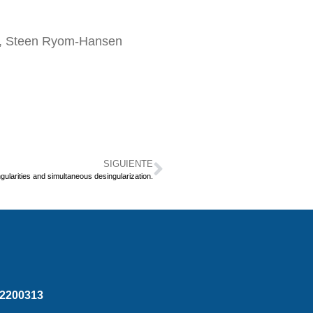
is), Steen Ryom-Hansen
SIGUIENTE
gularities and simultaneous desingularization.
2200313