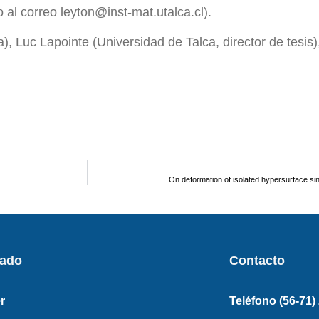
o al correo leyton@inst-mat.utalca.cl).
a), Luc Lapointe (Universidad de Talca, director de tes
On deformation of isolated hypersurface sin
rado
Contacto
r
Teléfono (56-71)