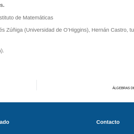
s.
nstituto de Matemáticas
s Zúñiga (Universidad de O’Higgins), Hernán Castro, tut
).
ÁLGEBRAS DE
rado
Contacto