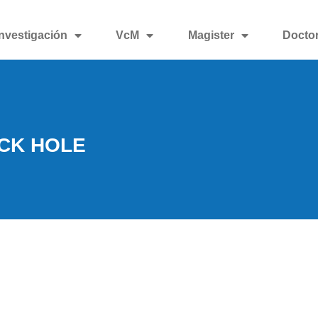
Investigación
VcM
Magister
Docto
ACK HOLE