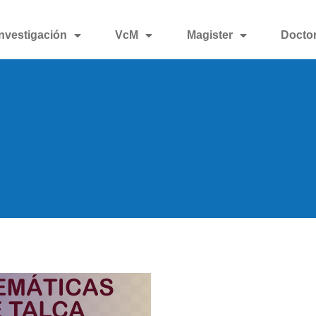
Investigación
VcM
Magister
Docto