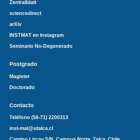
Zentralblatt
sciencedirect
arXiv
INSTMAT en Instagram
Seminario No-Degenerado
Postgrado
Magister
Doctorado
Contacto
Teléfono (56-71)
2200313
inst-mat@utalca.cl
Camino Lircay S/N, Campus Norte, Talca, Chile