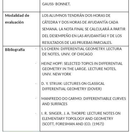
GAUSS- BONNET.
Modalidad de
LOS ALUMNOS TENDRÁN DOS HORAS DE
evaluación
CÁTEDRA Y DOS HORAS DE AYUDANTÍA CADA
SEMANA. LA NOTA FINAL SE CALCULARÁ A PARTIR
DEL DESEMPEÑO EN LAS AYUDANTÍAS Y DE LOS
RESULTADOS DE LAS PRUEBAS PARCIALES.
·
S.S CHERN: DIFFERENTIAL GEOMETRY. LECTURA
Bibliografía
DE NOTES, UNIV. OF CHICAGO
·
HEINZ HOPF: SELECTED TOPICS IN DIFFERENTIAL
GEOMETRY IN THE LARGE. LECTURE NOTES,
UNIV. NEW YORK
·
D. Y. STRUIK: LECTURES ON CLASSICAL
DIFFERENTIAL GEOMETRY (DOVER)
·
MANFREDO DO CARMO: DIFFERENTIABLE CURVES
AND SURFACES
·
I. R. SINGER, J. A. THORPE: LECTURE NOTES ON
ELEMENTARY TOPOLOGY AND GEOMETRY
(SCOTT, FORESMAN AND (CO. (1967))