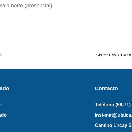
Sala norte (presencial)
S.
GEOMETRÍA (Y TOPOL
rado
Contacto
r
Teléfono (56-71)
ado
inst-mat@utalca.
Camino Lircay S/