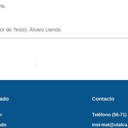
rs.
or de Tesis), Álvaro Liendo
rado
Contacto
r
Teléfono (56-71)
ado
inst-mat@utalca.