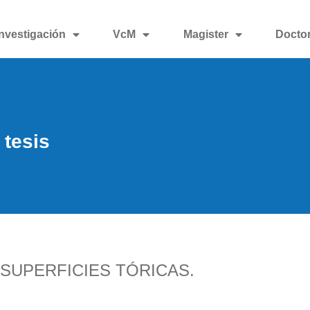
Investigación
VcM
Magister
Docto
 tesis
 SUPERFICIES TÓRICAS.