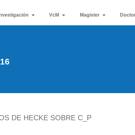
Investigación
VcM
Magister
Docto
016
TOS DE HECKE SOBRE C_P