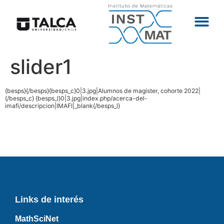
slider1
{besps}{/besps}{besps_c}0|3.jpg|Alumnos de magister, cohorte 2022|
{/besps_c} {besps_l}0|3.jpg|index.php/acerca-del-
imafi/descripcion|IMAFI|_blank{/besps_l}
Links de interés
MathSciNet