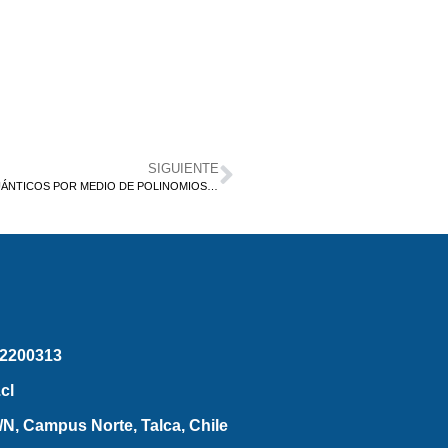
SIGUIENTE
DIAGONALIZACIÓN DE UNA CADENA PERIÓDICA DE SPINS CUÁNTICOS POR MEDIO DE POLINOMIOS q-ULTRAESFÉRICOS
2200313
cl
N, Campus Norte, Talca, Chile