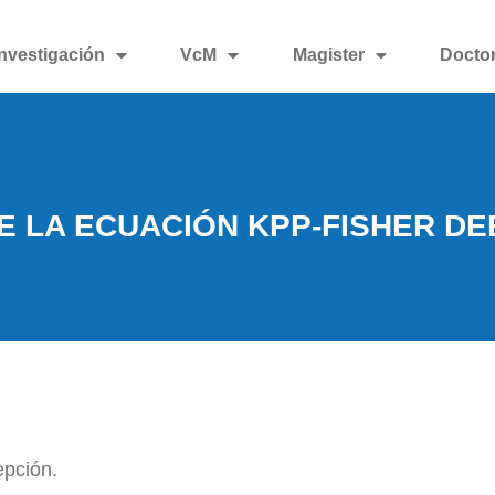
Investigación
VcM
Magister
Docto
E LA ECUACIÓN KPP-FISHER DE
epción.