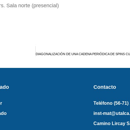
s. Sala norte (presencial)
rado
Contacto
r
Teléfono (56-71)
ado
inst-mat@utalca.
Camino Lircay S/