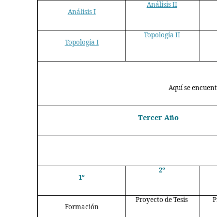
Análisis II
Análisis I
Topología II
Topología I
Aquí se encuent
Tercer Año
2º
1º
Proyecto de Tesis
P
Formación