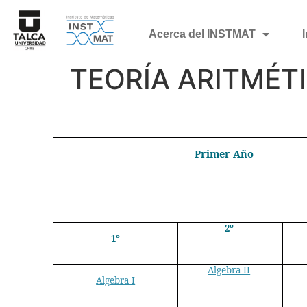
Acerca del INSTMAT
TEORÍA ARITMÉT
Primer Año
2º
1º
Algebra II
Algebra I