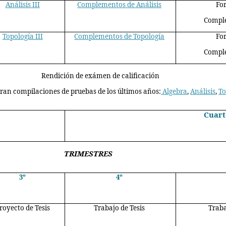
Análisis III
Complementos de Análisis
Fo
Compl
Topología III
Complementos de Topología
Fo
Compl
Rendición de exámen de calificación
ran compilaciones de pruebas de los últimos años:
Algebra
,
Análisis
,
To
Cuart
TRIMESTRES
3º
4º
royecto de Tesis
Trabajo de Tesis
Traba