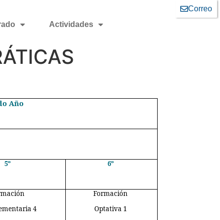
Correo
rado
Actividades
RÁTICAS
do Año
5º
6º
rmación
Formación
ementaria 4
Optativa 1