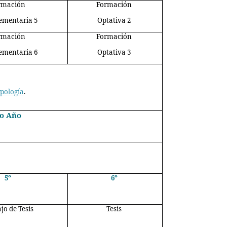
rmación
Formación
ementaria 5
Optativa 2
rmación
Formación
ementaria 6
Optativa 3
pología
.
o Año
5º
6º
jo de Tesis
Tesis