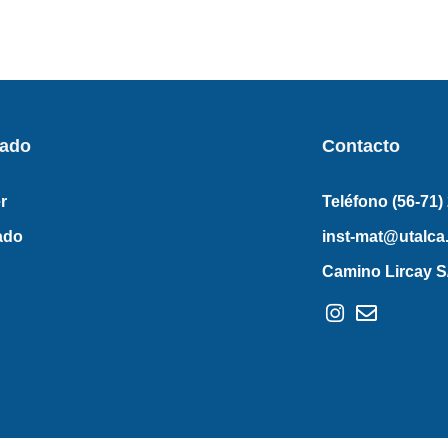
rado
Contacto
r
Teléfono (56-71)
ado
inst-mat@utalca.
Camino Lircay S/