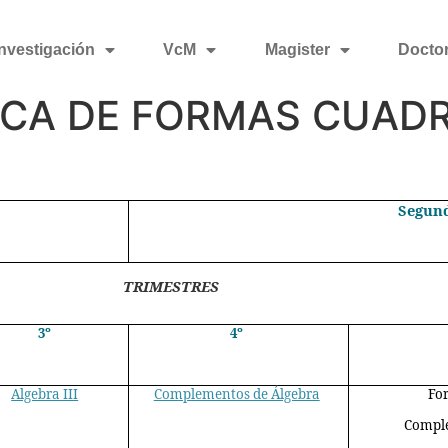
Investigación
VcM
Magister
Docto
ICA DE FORMAS CUAD
Segun
TRIMESTRES
3º
4º
Algebra III
Complementos de Álgebra
Fo
Compl