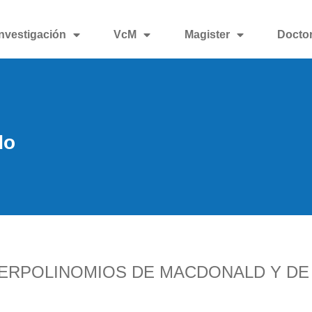
Investigación
VcM
Magister
Docto
do
PERPOLINOMIOS DE MACDONALD Y DE 