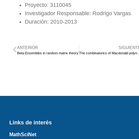
Proyecto: 3110045
Investigador Responsable: Rodrigo Vargas
Duración: 2010-2013
ANTERIOR
SIGUIENT
Beta-Ensembles in random matrix theory
The combinatorics of Macdonald po
Links de interés
MathSciNet