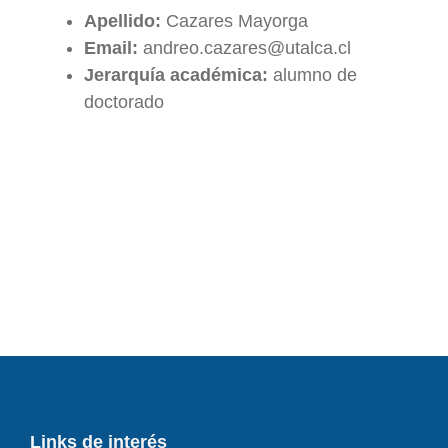
Apellido:
Cazares Mayorga
Email:
andreo.cazares@utalca.cl
Jerarquía académica:
alumno de
doctorado
Links de interés