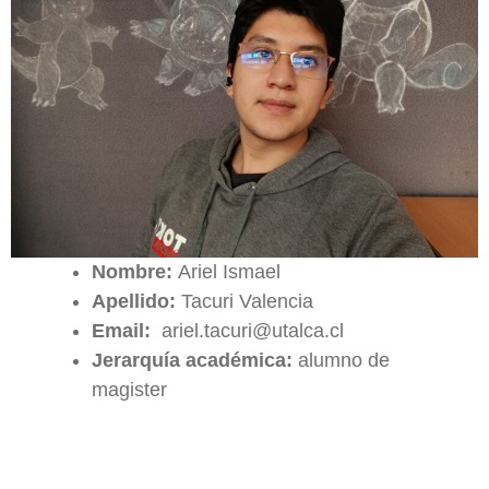
Nombre:
Ariel Ismael
Apellido:
Tacuri Valencia
Email:
ariel.tacuri@utalca.cl
Jerarquía académica:
alumno de
magister