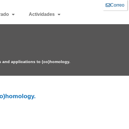
Correo
rado
Actividades
gs and applications to (co)homology.
(co)homology.