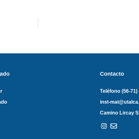
rado
Contacto
r
Teléfono (56-71)
ado
inst-mat@utalca.
Camino Lircay S/