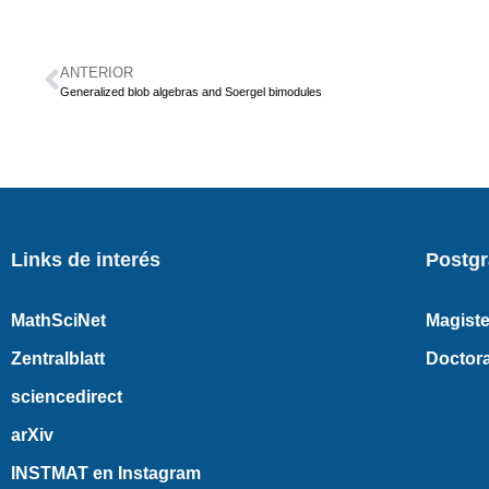
ANTERIOR
Generalized blob algebras and Soergel bimodules
Links de interés
Postg
MathSciNet
Magiste
Zentralblatt
Doctor
sciencedirect
arXiv
INSTMAT en Instagram