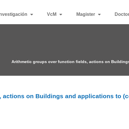
Investigación
VcM
Magister
Docto
Arithmetic groups over function fields, actions on Buildin
s, actions on Buildings and applications to 