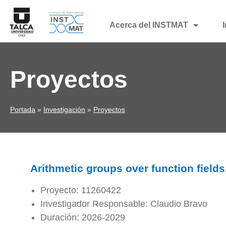
Acerca del INSTMAT
Proyectos
Portada
»
Investigación
»
Proyectos
Arithmetic groups over function field
Proyecto: 11260422
Investigador Responsable: Claudio Bravo
Duración: 2026-2029