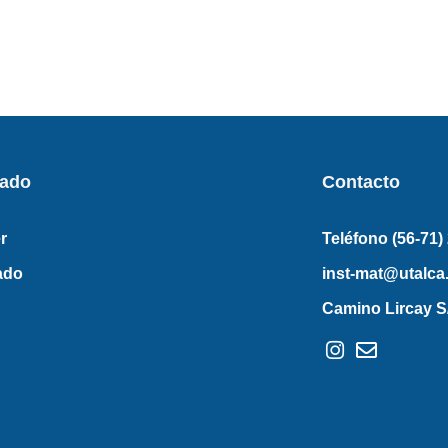
rado
Contacto
r
Teléfono (56-71)
ado
inst-mat@utalca.
Camino Lircay S/