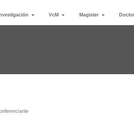
Investigación
VcM
Magister
Docto
onferenciante