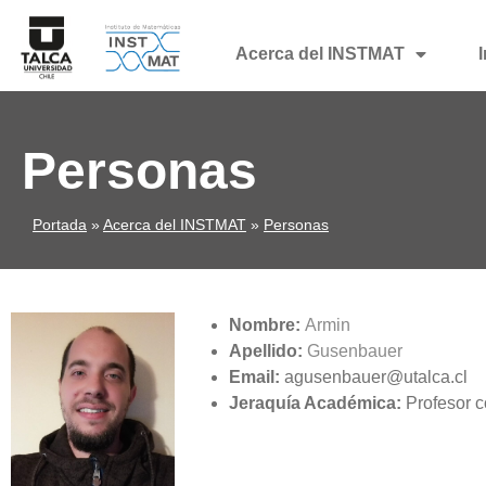
Acerca del INSTMAT
Personas
Portada
»
Acerca del INSTMAT
»
Personas
Nombre:
Armin
Apellido:
Gusenbauer
Email:
agusenbauer@utalca.cl
Jeraquía Académica:
Profesor c