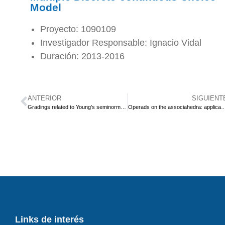
Model
Proyecto: 1090109
Investigador Responsable: Ignacio Vidal
Duración: 2013-2016
ANTERIOR
SIGUIENT
Gradings related to Young’s seminormal basis
Operads on the associahedra: applications to homology and generalisations to o
Links de interés