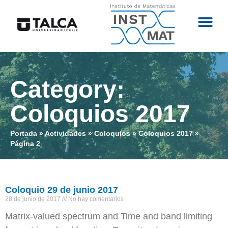
Category:
Coloquios 2017
Portada
»
Actividades
»
Coloquios
»
Coloquios 2017
»
Página 2
Coloquio 29 de junio 2017
28 de junio de 2017
No hay comentarios
Matrix-valued spectrum and Time and band limiting