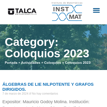
Category:
Coloquios 2023
Portada
»
Actividades
»
Coloquios
»
Coloquios 2023
ÁLGEBRAS DE LIE NILPOTENTE Y GRAFOS
DIRIGIDOS.
7 de marzo de 2024
No hay comentarios
Expositor: Mauricio Godoy Molina. Institución: