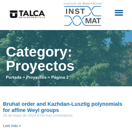
Category:
Proyectos
Portada
»
Proyectos
»
Página 2
Bruhat order and Kazhdan-Lusztig polynomials
for affine Weyl groups
16 de mayo de 2024
No hay comentarios
Leer más »