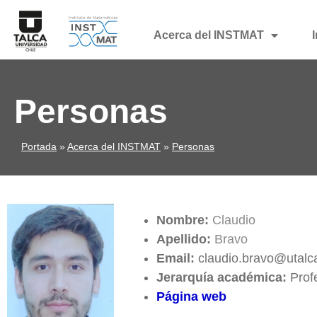
Acerca del INSTMAT
Personas
Portada
»
Acerca del INSTMAT
»
Personas
Nombre:
Claudio
Apellido:
Bravo
Email:
claudio.bravo@utalca
Jerarquía académica:
Profe
Página web