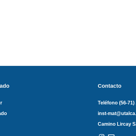
rado
Contacto
r
Teléfono (56-71)
ado
inst-mat@utalca.
Camino Lircay S/