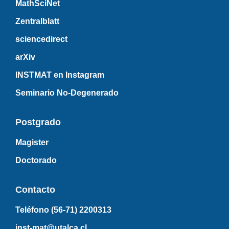
MathSciNet
Zentralblatt
sciencedirect
arXiv
INSTMAT en Instagram
Seminario No-Degenerado
Postgrado
Magister
Doctorado
Contacto
Teléfono (56-71)
2200313
inst-mat@utalca.cl