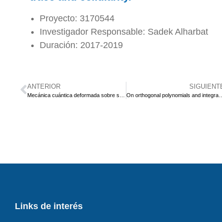
Proyecto: 3170544
Investigador Responsable: Sadek Alharbat
Duración: 2017-2019
ANTERIOR
SIGUIENT
Mecánica cuántica deformada sobre superficies curvas y búsqueda de auto-consistencia en gravedad semi-clásica.
On orthogonal polynomials and in
Links de interés