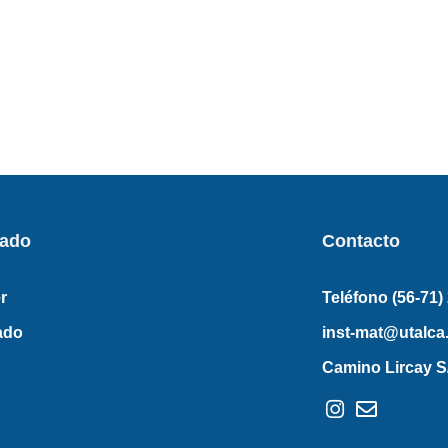
rado
Contacto
r
Teléfono (56-71)
ado
inst-mat@utalca.
Camino Lircay S/