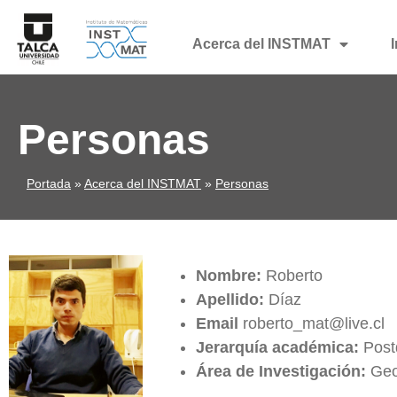
Acerca del INSTMAT
Personas
Portada
»
Acerca del INSTMAT
»
Personas
Nombre:
Roberto
Apellido:
Díaz
Email
roberto_mat@live.cl
Jerarquía académica:
Post
Área de Investigación:
Geo