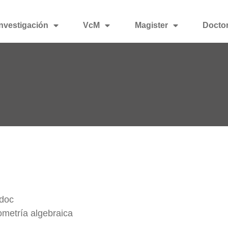
Investigación
VcM
Magister
Docto
doc
metría algebraica