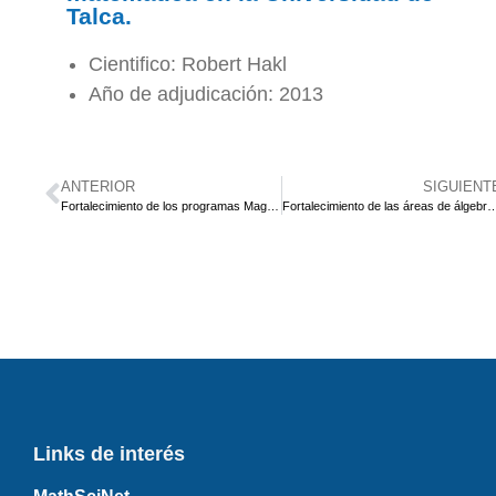
Talca.
Cientifico: Robert Hakl
Año de adjudicación: 2013
ANTERIOR
SIGUIENT
Fortalecimiento de los programas Magíster y Doctorado en Matemáticas en las Universidades de Talca y del Bio-Bio.
Fortalecimiento de las áreas de álgebra y combinatoria en los programas de postgrado en matemática
Links de interés