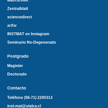
MathSciNet
Zentralblatt
sciencedirect
arXiv
INSTMAT en Instagram
Seminario No-Degenerado
Postgrado
Magister
Doctorado
Contacto
Teléfono (56-71)
2200313
inst-mat@utalca.cl