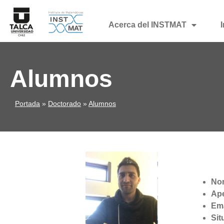
Acerca del INSTMAT
Alumnos
Portada
»
Doctorado
»
Alumnos
No
Ape
Ema
Sit