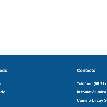
rado
Contacto
r
Teléfono (56-71)
ado
inst-mat@utalca.
Camino Lircay S/