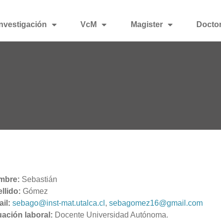
Investigación
VcM
Magister
Docto
mbre:
Sebastián
llido:
Gómez
il:
sebago@inst-mat.utalca.cl
,
sebagomez16@gmail.com
uación laboral:
Docente Universidad Autónoma.