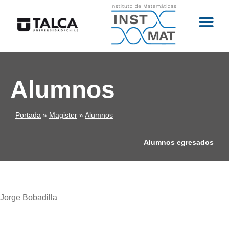
Alumnos
Portada
»
Magister
»
Alumnos
Alumnos egresados
Jorge Bobadilla