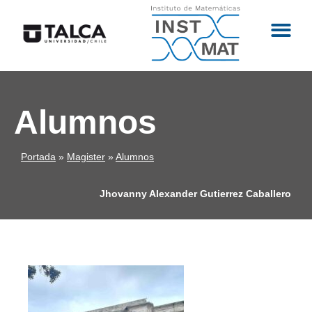
Alumnos
Portada
»
Magister
»
Alumnos
Jhovanny Alexander Gutierrez Caballero