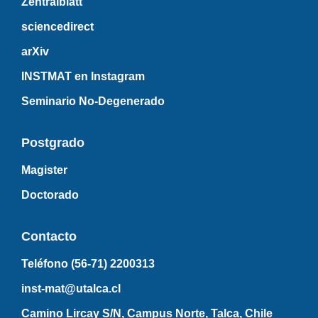
Zentralblatt
sciencedirect
arXiv
INSTMAT en Instagram
Seminario No-Degenerado
Postgrado
Magister
Doctorado
Contacto
Teléfono (56-71)
2200313
inst-mat@utalca.cl
Camino Lircay S/N, Campus Norte, Talca, Chile