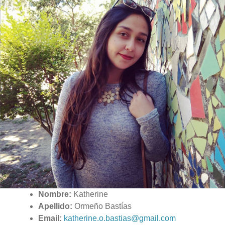
Nombre:
Katherine
Apellido:
Ormeño Bastías
Email:
katherine.o.bastias@gmail.com