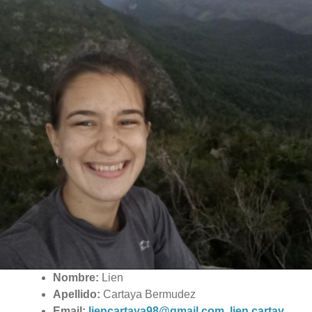
Nombre:
Lien
Apellido:
Cartaya Bermudez
Email:
liencartaya98@gmail.com
,
lien.cartay