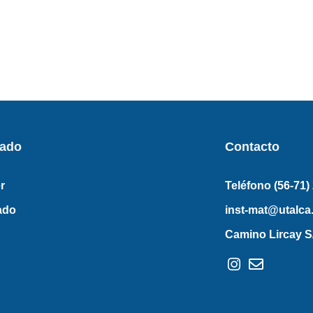
rado
Contacto
r
Teléfono (56-71)
ado
inst-mat@utalca.
Camino Lircay S/