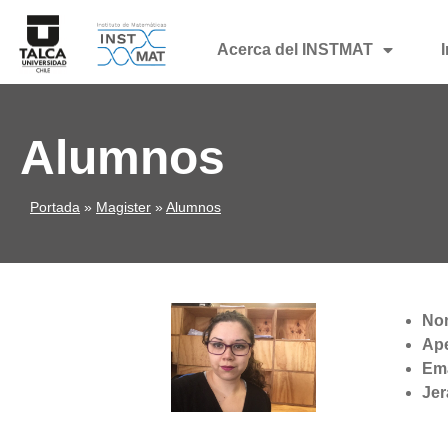
Acerca del INSTMAT
Alumnos
Portada
»
Magister
»
Alumnos
No
Ape
Ema
Jer