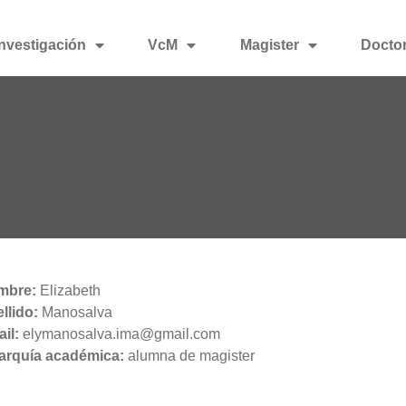
Investigación
VcM
Magister
Docto
mbre:
Elizabeth
llido:
Manosalva
il:
elymanosalva.ima@gmail.com
arquía académica:
alumna de magister