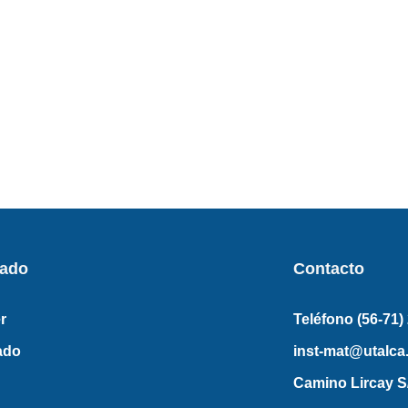
rado
Contacto
r
Teléfono (56-71)
ado
inst-mat@utalca.
Camino Lircay S/