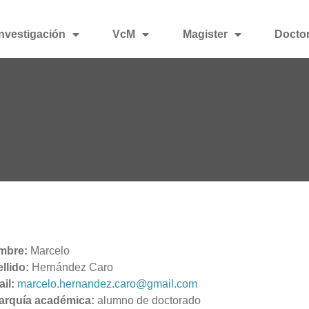
Investigación
VcM
Magister
Docto
mbre:
Marcelo
llido:
Hernández Caro
il:
marcelo.hernandez.caro@gmail.com
arquía académica:
alumno de doctorado