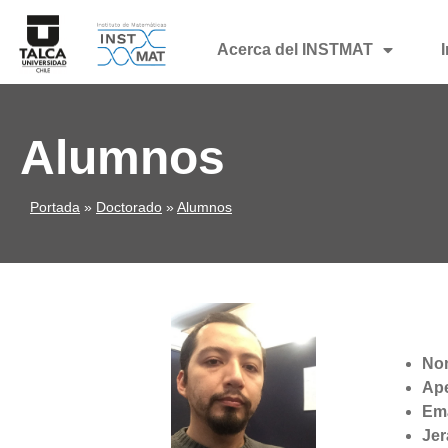
Acerca del INSTMAT
Alumnos
Portada
»
Doctorado
»
Alumnos
No
Ape
Ema
Jer