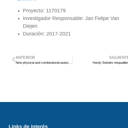
Proyecto: 1170179
Investigador Responsable: Jan Felipe Van
Diejen
Duración: 2017-2021
ANTERIOR
SIGUIENT
New physical and combinatorial aspects of the theory of symmetric functions in superspace
Hardy-Sobolev inequaliti
Links de interés