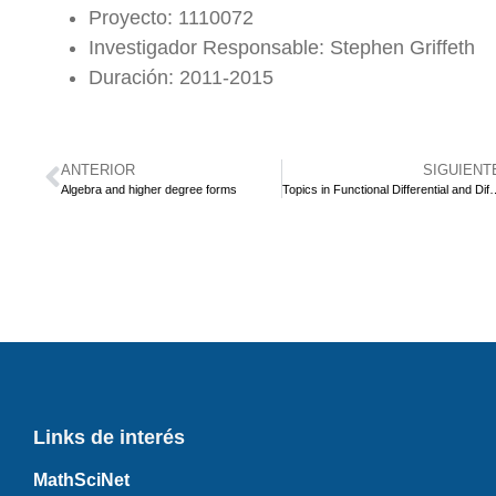
Proyecto: 1110072
Investigador Responsable: Stephen Griffeth
Duración: 2011-2015
ANTERIOR
SIGUIENT
Algebra and higher degree forms
Topics in Functional Differential 
Links de interés
MathSciNet