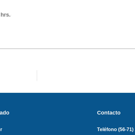
 hrs.
rado
Contacto
r
Teléfono (56-71)