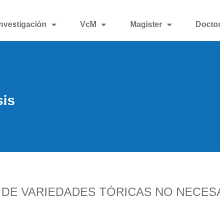
Investigación
VcM
Magister
Docto
sis
 DE VARIEDADES TÓRICAS NO NECE