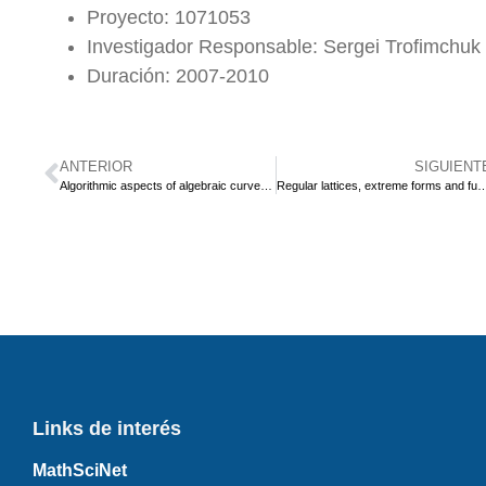
Proyecto: 1071053
Investigador Responsable: Sergei Trofimchuk
Duración: 2007-2010
ANTERIOR
SIGUIENT
Algorithmic aspects of algebraic curves in cryptography
Regular lattices, extreme forms and fundam
Links de interés
MathSciNet