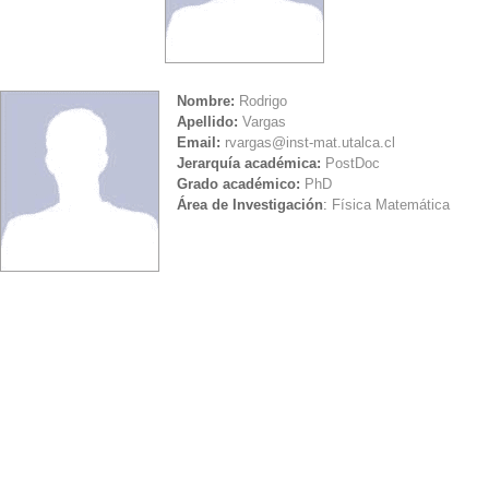
Nombre:
Rodrigo
Apellido:
Vargas
Email:
rvargas@inst-mat.utalca.cl
Jerarquía académica:
PostDoc
Grado académico:
PhD
Área de Investigación
:
Física Matemática