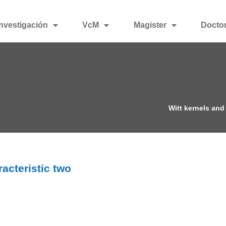
Investigación
VcM
Magister
Docto
Witt kernels and 
racteristic two