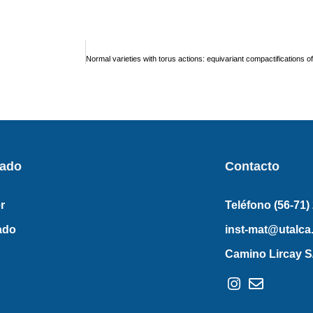
rado
Contacto
r
Teléfono (56-71)
ado
inst-mat@utalca.
Camino Lircay S/