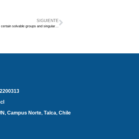
SIGUIENTE
Normal varieties with torus actions: equivariant compactifications of certain solvable groups and singularities
2200313
cl
N, Campus Norte, Talca, Chile