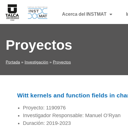
Acerca del INSTMAT
Proyectos
Portada
»
Investigación
»
Proyectos
Witt kernels and function fields in cha
Proyecto: 1190976
Investigador Responsable: Manuel O’Ryan
Duración: 2019-2023