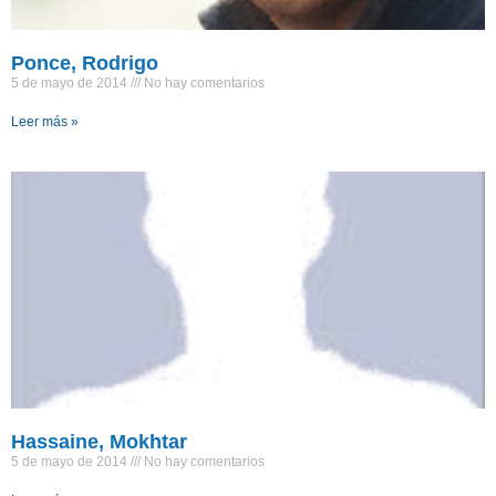
Ponce, Rodrigo
5 de mayo de 2014
No hay comentarios
Leer más »
Hassaine, Mokhtar
5 de mayo de 2014
No hay comentarios