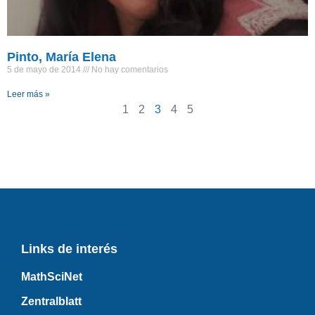
Pinto, María Elena
5 de mayo de 2014
No hay comentarios
Leer más »
1
2
3
4
5
Links de interés
MathSciNet
Zentralblatt