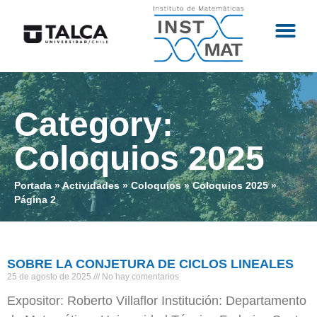
Category:
Coloquios 2025
Portada
»
Actividades
»
Coloquios
»
Coloquios 2025
»
Página 2
SOBRE LA CONJETURA DE CICLOS LINEALES
25 de agosto de 2025
No hay comentarios
Expositor: Roberto Villaflor Institución: Departamento