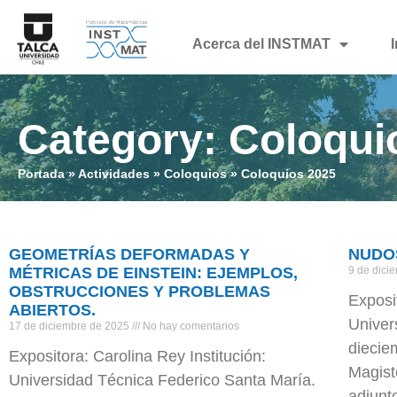
Acerca del INSTMAT
Category: Coloqui
Portada
»
Actividades
»
Coloquios
»
Coloquios 2025
GEOMETRÍAS DEFORMADAS Y
NUDO
MÉTRICAS DE EINSTEIN: EJEMPLOS,
9 de dici
OBSTRUCCIONES Y PROBLEMAS
Exposi
ABIERTOS.
Univer
17 de diciembre de 2025
No hay comentarios
diecie
Expositora: Carolina Rey Institución:
Magist
Universidad Técnica Federico Santa María.
adjunt