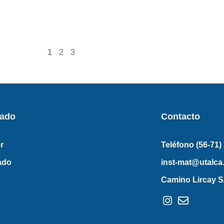
1
2
3
rado
Contacto
r
Teléfono (56-71)
ado
inst-mat@utalca.
Camino Lircay S/