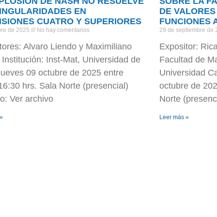
XPLOSIÓN DE NASH NO RESUELVE
SOBRE LA F
SINGULARIDADES EN
DE VALORES
NSIONES CUATRO Y SUPERIORES
FUNCIONES A
bre de 2025
No hay comentarios
29 de septiembre de
tores: Alvaro Liendo y Maximiliano
Expositor: Ric
 Institución: Inst-Mat, Universidad de
Facultad de Ma
Jueves 09 octubre de 2025 entre
Universidad Ca
16:30 hrs. Sala Norte (presencial)
octubre de 202
o: Ver archivo
Norte (presenc
 »
Leer más »