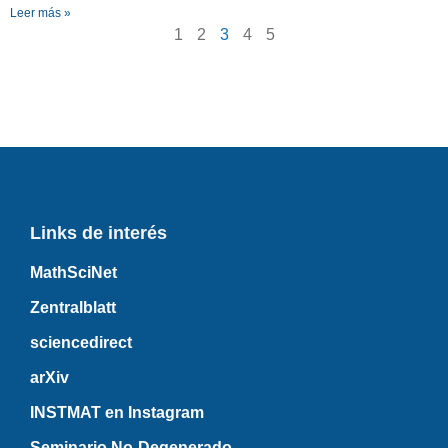
Leer más »
1
2
3
4
5
Links de interés
MathSciNet
Zentralblatt
sciencedirect
arXiv
INSTMAT en Instagram
Seminario No-Degenerado