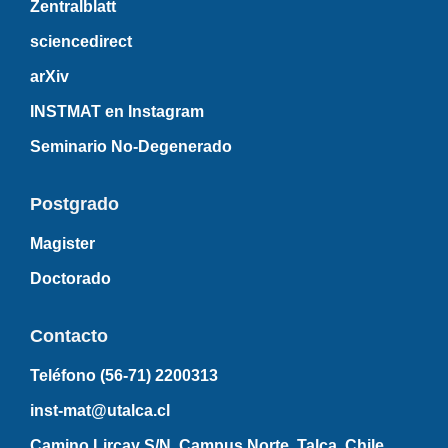
Zentralblatt
sciencedirect
arXiv
INSTMAT en Instagram
Seminario No-Degenerado
Postgrado
Magister
Doctorado
Contacto
Teléfono (56-71)
2200313
inst-mat@utalca.cl
Camino Lircay S/N, Campus Norte, Talca, Chile