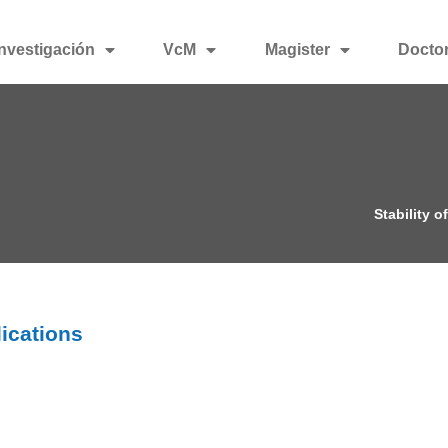
Investigación
VcM
Magister
Docto
Stability o
lications