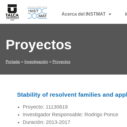
Acerca del INSTMAT
Proyectos
Portada
»
Investigación
»
Proyectos
Stability of resolvent families and app
Proyecto: 11130619
Investigador Responsable: Rodrigo Ponce
Duración: 2013-2017