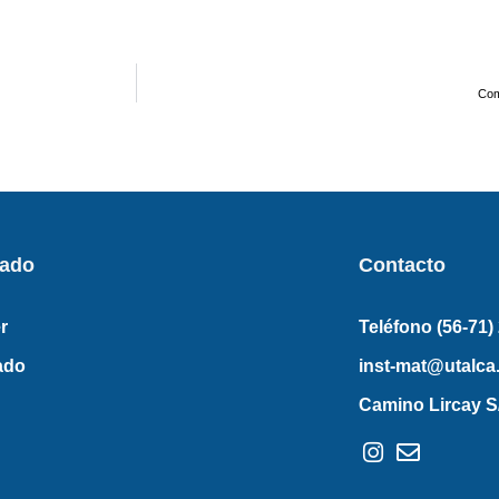
Com
rado
Contacto
r
Teléfono (56-71)
ado
inst-mat@utalca.
Camino Lircay S/