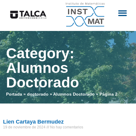
Category:
Alumnos
Doctorado
Portada
»
doctorado
»
Alumnos Doctorado
»
Página 2
Lien Cartaya Bermudez
19 de noviembre de 2024
No hay comentarios