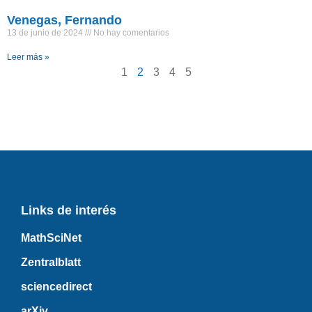
Venegas, Fernando
13 de junio de 2024
No hay comentarios
Leer más »
1
2
3
4
5
Links de interés
MathSciNet
Zentralblatt
sciencedirect
arXiv