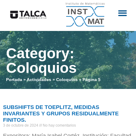
Category:
Coloquios
Portada
»
Actividades
»
Coloquios
»
Página 5
SUBSHIFTS DE TOEPLITZ, MEDIDAS
INVARIANTES Y GRUPOS RESIDUALMENTE
FINITOS.
3 de octubre de 2024
No hay comentarios
Expositora: María Isabel Cortéz. Institución: Facultad